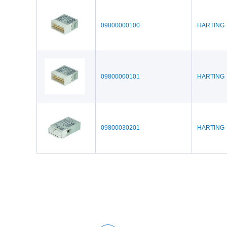
Tripp Lite(8)
09800000100
HARTING
09800000101
HARTING
09800030201
HARTING