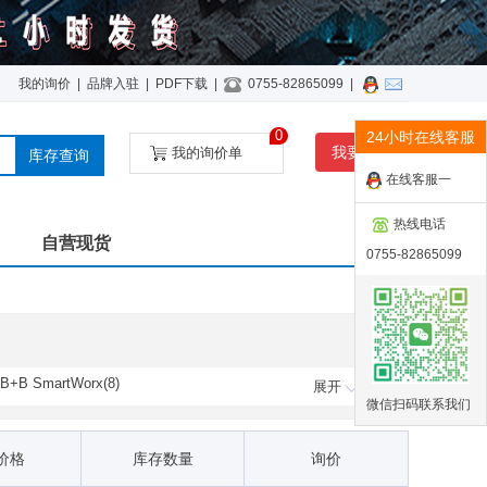
我的询价
|
品牌入驻
|
PDF下载
|
0755-82865099
|
0
24小时在线客服
我要询价
我的询价单
库存查询
在线客服一
热线电话
自营现货
0755-82865099
B+B SmartWorx(8)
展开
微信扫码联系我们
HUBER+SUHNER(111)
Panasonic(2)
价格
库存数量
询价
SolaHD(133)