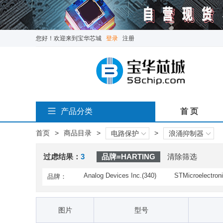
您好！欢迎来到宝华芯城
登录
注册
产品分类
首 页
首页
>
商品目录
>
>
电路保护
浪涌抑制器
过虑结果：
3
品牌=HARTING
清除筛选
Analog Devices Inc.(340)
STMicroelectroni
品牌：
Bourns(129)
Bussmann / Eato
Laird(5)
Linear Technolog
图片
型号
Devices(20)
Phoenix Contact(810)
PowerStor / Eato