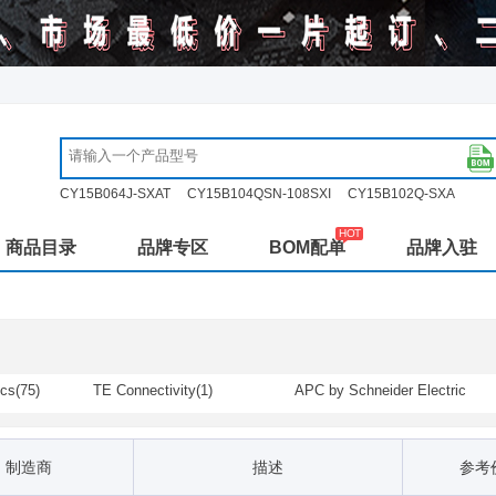
CY15B064J-SXAT
CY15B104QSN-108SXI
CY15B102Q-SXA
商品目录
品牌专区
BOM配单
品牌入驻
cs(75)
TE Connectivity(1)
APC by Schneider Electric
(2)
n(129)
EPCOS / TDK(3)
HARTING(3)
y / Analog
Maxim Integrated(3)
Microsemi(1)
制造商
描述
参考
n(10)
Pulse Electronics(1)
RECOM(3)