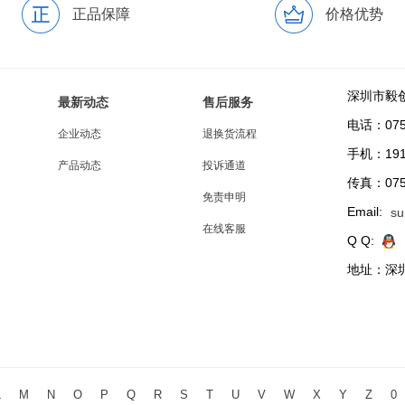
正品保障
价格优势
深圳市毅
最新动态
售后服务
电话：0755
企业动态
退换货流程
手机：191
产品动态
投诉通道
传真：0755
免责申明
Email:
su
在线客服
Q Q:
地址：深圳
L
M
N
O
P
Q
R
S
T
U
V
W
X
Y
Z
0