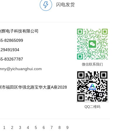
闪电发货
创辉电子科技有限公司
-82865099
29491934
-83267787
微信联系我们
nny@yichuanghui.com
市福田区华强北路宝华大厦A座2028
QQ二维码
1
2
3
4
5
6
7
8
9