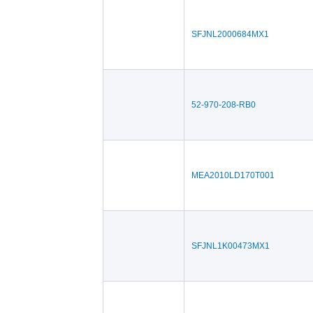
SFJNL2000684MX1
52-970-208-RB0
MEA2010LD170T001
SFJNL1K00473MX1