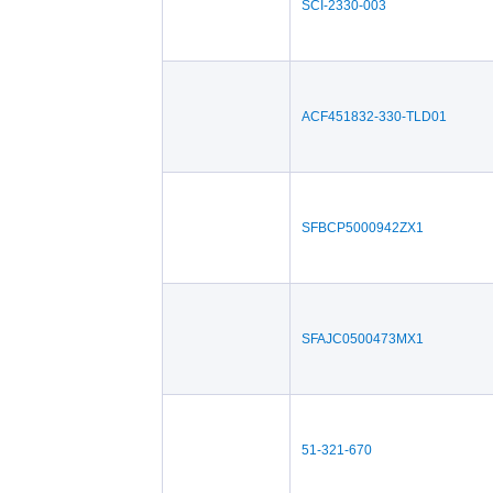
SCI-2330-003
ACF451832-330-TLD01
SFBCP5000942ZX1
SFAJC0500473MX1
51-321-670