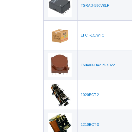
TGRAD-590V8LF
EFCT-1C/WFC
T60403-D4215-X022
1020BCT-2
1210BCT-3