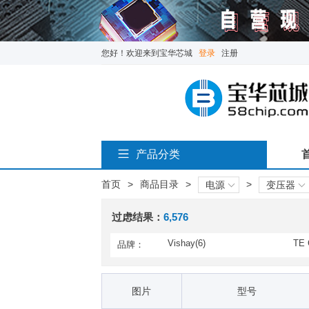
您好！欢迎来到宝华芯城
登录
注册
产品分类
首页
>
商品目录
>
>
电源
变压器
过虑结果：
6,576
Vishay(6)
TE 
品牌：
AMP Connectors / TE Conn
BI 
ectivity(1)
nics
Corcom / TE Connectivity(1)
Dale
图片
型号
Hammond Manufacturing(1,6
ICE