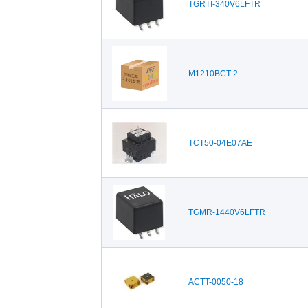
TGRTI-340V6LFTR
M1210BCT-2
TCT50-04E07AE
TGMR-1440V6LFTR
ACTT-0050-18