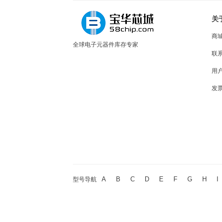
关
商
全球电子元器件库存专家
联
用
发
A
B
C
D
E
F
G
H
I
型号导航