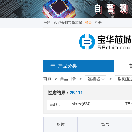
您好！欢迎来到宝华芯城
登录
注册
产品分类
首页
>
商品目录
>
>
连接器
射频互
过虑结果：
25,111
Molex(624)
TE 
品牌：
AMP Connectors / TE Conn
Amp
ectivity(2,026)
ions
Amphenol RF(3,593)
B+B
图片
型号
Buchanan / TE Connectivity
Bulg