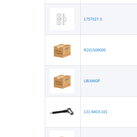
1757027-1
R201508000
UBJ48GF
131-9403-101