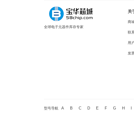
关
商
全球电子元器件库存专家
联
用
发
A
B
C
D
E
F
G
H
I
型号导航