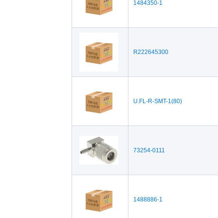
1484350-1
R222645300
U.FL-R-SMT-1(80)
73254-0111
1488886-1