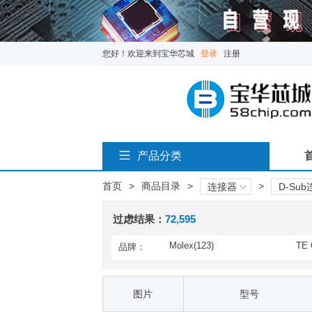
您好！欢迎来到宝华芯城
登录
注册
产品分类
首页
>
商品目录
>
>
连接器
D-Su
过虑结果：
72,595
Molex(123)
TE 
品牌：
AirBorn(40)
API
B+B SmartWorx(10)
BIV
图片
型号
C&K Switches(66)
CON