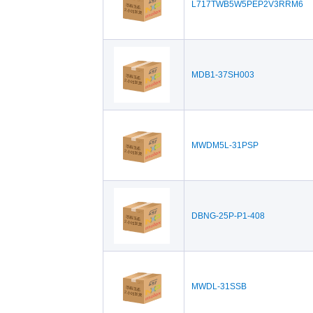
L717TWB5W5PEP2V3RRM6
MDB1-37SH003
MWDM5L-31PSP
DBNG-25P-P1-408
MWDL-31SSB