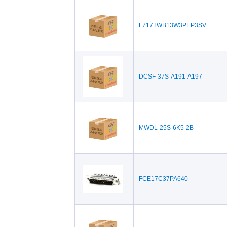
EDAC(437)
FCI
Heyco(18)
Hiro
L717TWB13W3PEP3SV
Kycon(1,276)
Litt
Lumberg Automation(4)
Mae
(1)
Omron(131)
PCD
DCSF-37S-A191-A197
Phoenix Contact(163)
Pol
6)
SOURIAU(20)
Swit
3M(3)
3M E
sio
MWDL-25S-6K5-2B
FCE17C37PA640