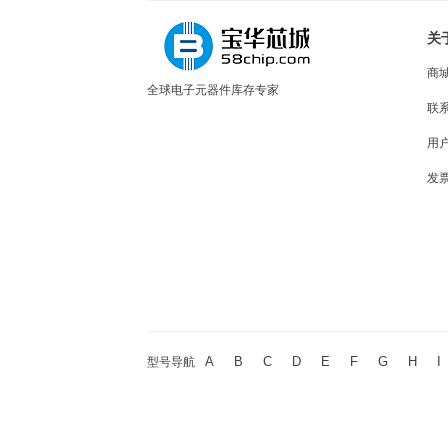
关
商
全球电子元器件库存专家
联
用
发
A
B
C
D
E
F
G
H
I
型号导航