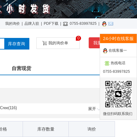
我的询价
|
品牌入驻
|
PDF下载
|
0755-83997825
|
0
24小时在线客服
我要询价
我的询价单
库存查询
在线客服一
热线电话
自营现货
0755-83997825
Cree(116)
展开
微信扫码联系我们
Heatron(42)
LED Engin(3)
价格
库存数量
询价
Optek / TT Electronics(34)