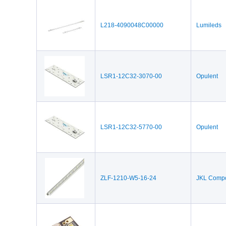
OSRAM Opto Semiconducto
Opulent(460)
rs(2)
Plessey Semiconductors(8)
Schneider Electr
L218-4090048C00000
Lumileds
LSR1-12C32-3070-00
Opulent
LSR1-12C32-5770-00
Opulent
ZLF-1210-W5-16-24
JKL Comp