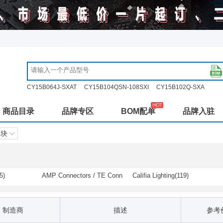
CY15B064J-SXAT
CY15B104QSN-108SXI
CY15B102Q-SXA
商品目录
品牌专区
BOM配单
品牌入驻
模块
5)
AMP Connectors / TE Conn
Califia Lighting(119)
ectivity(21)
FCI / Amphenol(1)
Hammond Manufacturing(5)
Inspired LED(91)
JKL Components(87)
制造商
描述
参考
Luminus Devices(313)
MEAN WELL(3)