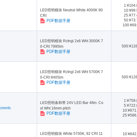
Omron Automation and Safet
Parallax(2)
1:¥104
LED照明模块 Neutral White 4000K 90
10:¥99
y(4)
ic(121)
Seoul Semiconductor(2)
TE Connectivity Potter & Br
25:¥77
CRI
umfield(4)
50:¥73
PDF数据手册
100:¥69
LED照明模块 Rctngl 2x6 Wht 3000K 7
500:¥12
0-CRI 7995lm
PDF数据手册
LED照明模块 Rctngl 2x6 Wht 5700K 7
500:¥12
0-CRI 8405lm
PDF数据手册
1:¥759
LED照明条和带 24V LED Bar 48in. Co
5:¥722
onents
ol Wht 16mm pitch
10:¥671
PDF数据手册
25:¥586
LED照明模块 White 5700K, 92 CRI 11
10:¥642