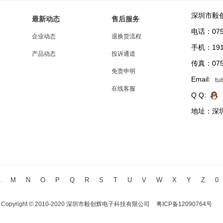
深圳市毅
最新动态
售后服务
电话：0755
企业动态
退换货流程
手机：191
产品动态
投诉通道
传真：0755
免责申明
Email:
tu
在线客服
Q Q:
地址：深圳
L
M
N
O
P
Q
R
S
T
U
V
W
X
Y
Z
0
Copyright © 2010-2020 深圳市毅创辉电子科技有限公司
粤ICP备12090764号