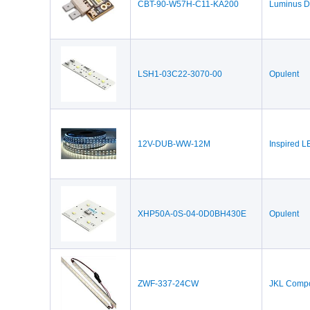
CBT-90-W57H-C11-KA200
Luminus D
LSH1-03C22-3070-00
Opulent
12V-DUB-WW-12M
Inspired 
XHP50A-0S-04-0D0BH430E
Opulent
ZWF-337-24CW
JKL Comp