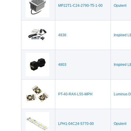
MP22T1-C24-2790-T5-1-00
Opulent
4836
Inspired 
4803
Inspired 
PT-40-RAX-L55-MPH
Luminus D
LPH1-04C24-5770-00
Opulent