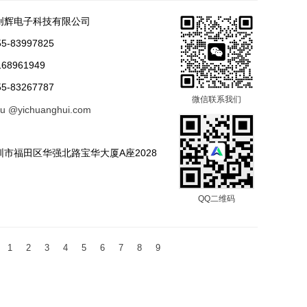
创辉电子科技有限公司
-83997825
68961949
-83267787
微信联系我们
tu @yichuanghui.com
市福田区华强北路宝华大厦A座2028
QQ二维码
1
2
3
4
5
6
7
8
9