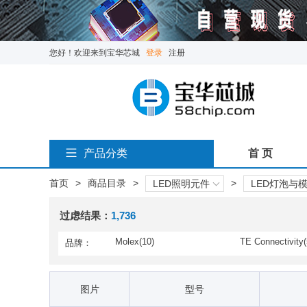
您好！欢迎来到宝华芯城
登录
注册
产品分类
首 页
首页
>
商品目录
>
>
LED照明元件
LED灯泡与
过虑结果：
1,736
Molex(10)
TE Connectivity(
品牌：
Dialight(120)
Digilent(1)
Illumitex(3)
Inolux(9)
图片
型号
Lumex(10)
Lumileds(102)