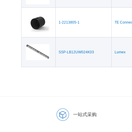
1-2213805-1
TE Connect
SSP-LB12UW024K03
Lumex
一站式采购