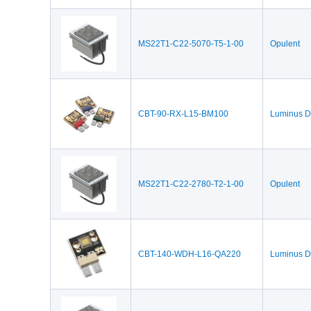
MS22T1-C22-5070-T5-1-00
Opulent
CBT-90-RX-L15-BM100
Luminus D
MS22T1-C22-2780-T2-1-00
Opulent
CBT-140-WDH-L16-QA220
Luminus D