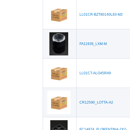
LL01CR-BZT80140L83-M2
FA11939_LXM-M
LL01CT-ALO45R49
CR12590_LOTTA-A2
FC14974_FLORENTINA-2X2-