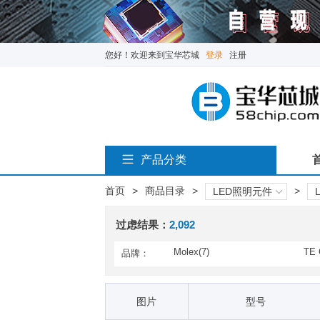
您好！欢迎来到宝华芯城
登录
注册
产品分类
首页
>
商品目录
>
>
LED照明元件
过虑结果：
2,092
Molex(7)
TE 
品牌：
DBM Optix(23)
Dial
LedLink Optics(120)
Pan
图片
型号