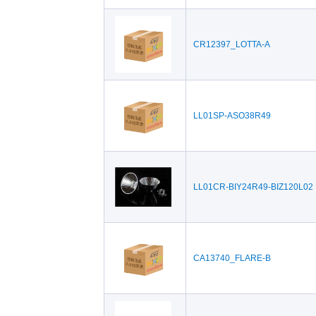
CR12397_LOTTA-A
LL01SP-ASO38R49
LL01CR-BIY24R49-BIZ120L02
CA13740_FLARE-B