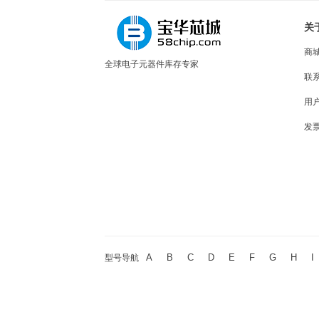
关
商
全球电子元器件库存专家
联
用
发
A
B
C
D
E
F
G
H
I
型号导航