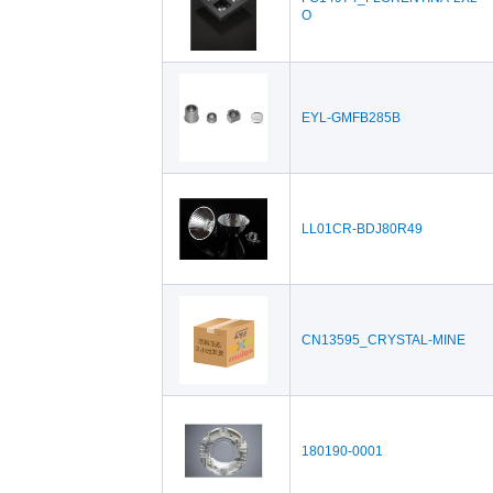
O
EYL-GMFB285B
LL01CR-BDJ80R49
CN13595_CRYSTAL-MINE
180190-0001