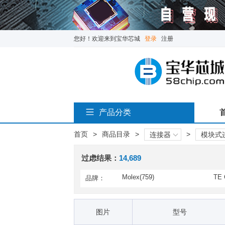
您好！欢迎来到宝华芯城
登录
注册
产品分类
首页
>
商品目录
>
>
连接器
模块式
过虑结果：
14,689
Molex(759)
TE 
品牌：
API Technologies(1)
AMP
ecti
Amphenol Audio(54)
Amp
图片
型号
Bel Fuse(6)
Bel