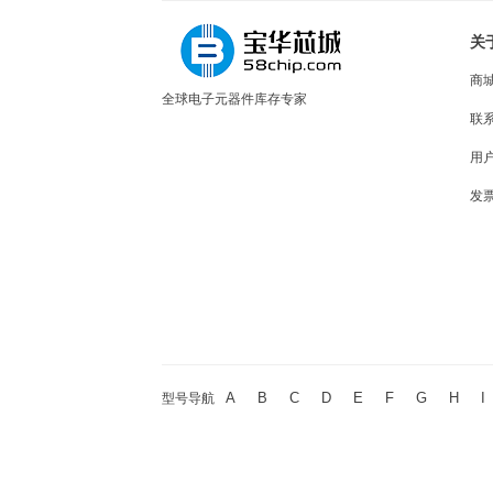
关
商
全球电子元器件库存专家
联
用
发
A
B
C
D
E
F
G
H
I
型号导航