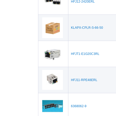
HFJ12-2420ERL
KLAPX-CPLR-S-66-50
HFJT1-E1G20C3RL
HFJ11-RPE48ERL
6368062-9