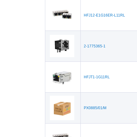
Caplugs(1)
Cinc
CII / TE Connectivity(1)
Dial
HFJ12-E1G16ER-L11RL
EPCOS / TDK(2)
ERN
GWconnect / Molex(384)
HAL
Kycon(784)
LTW
2-1775365-1
Neutrik(92)
Nor
PCD / Amphenol(390)
Pan
Pulse Electronics(276)
Radi
SOURIAU(3)
Ste
HFJT1-1G11RL
WIZnet(1)
Wür
PX0885/01/M