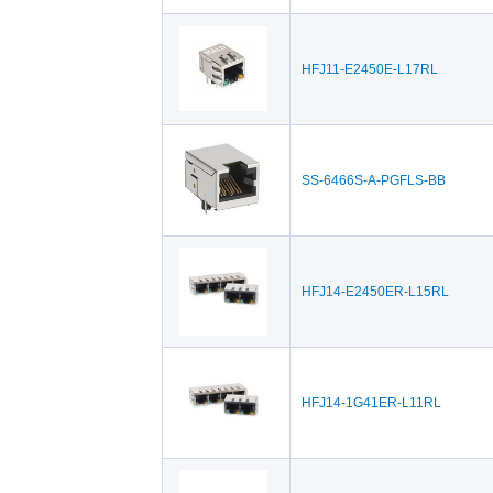
HFJ11-E2450E-L17RL
SS-6466S-A-PGFLS-BB
HFJ14-E2450ER-L15RL
HFJ14-1G41ER-L11RL