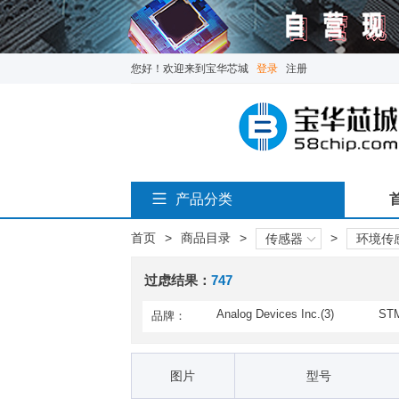
您好！欢迎来到宝华芯城
登录
注册
产品分类
首页
>
商品目录
>
>
传感器
环境传
过虑结果：
747
Analog Devices Inc.(3)
STM
品牌：
Advanced Sensors / Amphe
ams
nol(211)
Crouzet(2)
Gra
图片
型号
Maxim Integrated(2)
Mea