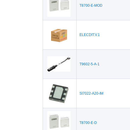
T8700-E-MOD
ELECDIT.V.1
T9602-5-A-1
SI7022-A20-IM
T8700-E-D