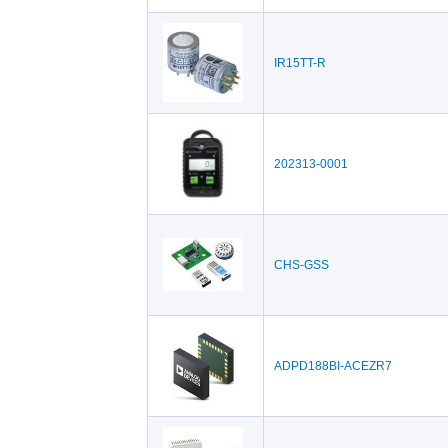
IR15TT-R
202313-0001
CHS-GSS
ADPD188BI-ACEZR7