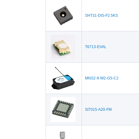
E C
Omron(3)
Omr
y(3)
Silicon Labs(78)
Sens
SHT31-DIS-F2.5KS
TOKO / Murata(9)
TDK
T6713-EVAL
MNS2-9-W2-GS-C2
SI7015-A20-FM