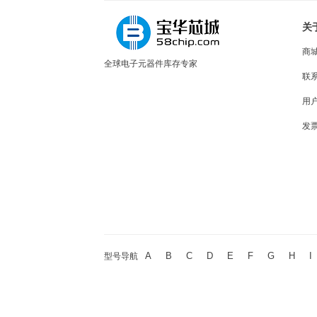
关
商
全球电子元器件库存专家
联
用
发
A
B
C
D
E
F
G
H
I
型号导航