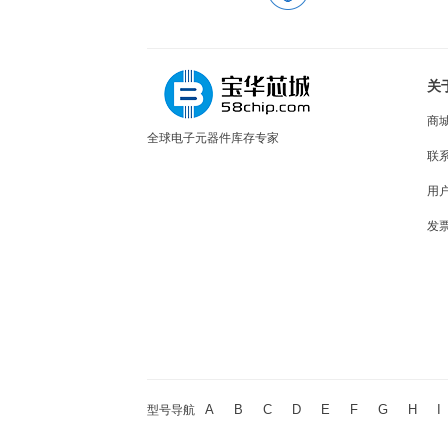
关
商
全球电子元器件库存专家
联
用
发
A
B
C
D
E
F
G
H
I
型号导航