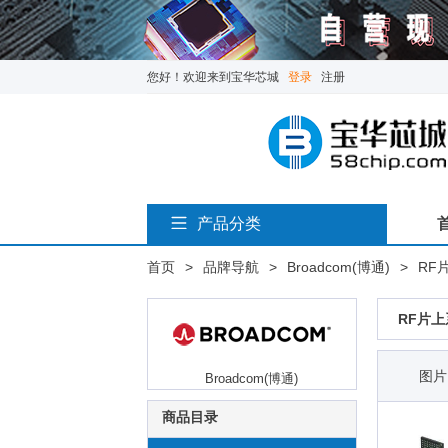
您好！欢迎来到宝华芯城
登录
注册
产品分类
首页
>
品牌导航
>
Broadcom(博通)
>
RF片
RF片上
图片
Broadcom(博通)
商品目录