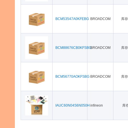
BCM53547A0KFEBG
BROADCOM
库存
BCM88676CB0KFSBG
BROADCOM
库存
BCM56770AOKFSBG
BROADCOM
库存
IAUC60N04S6N050H
infineon
库存