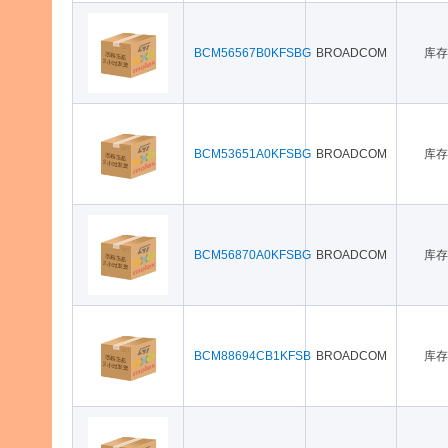
BCM56567B0KFSBG
BROADCOM
库存
BCM53651A0KFSBG
BROADCOM
库存
BCM56870A0KFSBG
BROADCOM
库存
BCM88694CB1KFSB
BROADCOM
库存