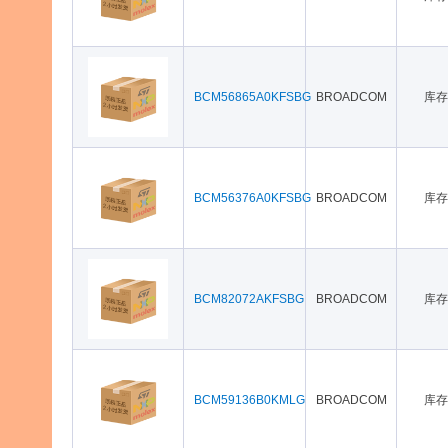
BCM56865A0KFSBG
BROADCOM
库存
BCM56376A0KFSBG
BROADCOM
库存
BCM82072AKFSBG
BROADCOM
库存
BCM59136B0KMLG
BROADCOM
库存