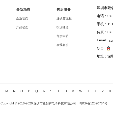
深圳市毅
最新动态
售后服务
电话：0755
企业动态
退换货流程
手机：191
产品动态
投诉通道
传真：0755
免责申明
Email:
su
在线客服
Q Q:
地址：深圳
L
M
N
O
P
Q
R
S
T
U
V
W
X
Y
Z
0
Copyright © 2010-2020 深圳市毅创辉电子科技有限公司
粤ICP备12090764号