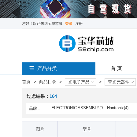
您好！欢迎来到宝华芯城
登录
注册
产品分类
首 页
首页
>
商品目录
>
>
光电子产品
背光元器件
过虑结果：
164
ELECTRONIC ASSEMBLY(9
Hantronix(4)
品牌：
3)
TDK Corporation(1)
图片
型号