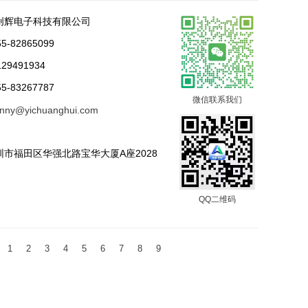
创辉电子科技有限公司
-82865099
29491934
-83267787
微信联系我们
nny@yichuanghui.com
市福田区华强北路宝华大厦A座2028
QQ二维码
1
2
3
4
5
6
7
8
9