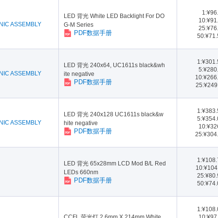
1:¥96
LED 背光 White LED Backlight For DO
10:¥91
NIC ASSEMBLY
G-M Series
25:¥76
PDF数据手册
50:¥71
1:¥301
LED 背光 240x64, UC1611s black&wh
5:¥280
NIC ASSEMBLY
ite negative
10:¥266
PDF数据手册
25:¥249
1:¥383
LED 背光 240x128 UC1611s black&w
5:¥354
NIC ASSEMBLY
hite negative
10:¥32
PDF数据手册
25:¥304
1:¥108
LED 背光 65x28mm LCD Mod B/L Red
10:¥104
LEDs 660nm
25:¥80
PDF数据手册
50:¥74
1:¥108
CCFL 荧光灯 2.6mm X 214mm White
10:¥97