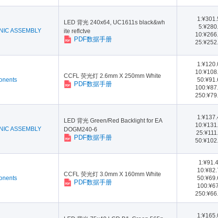
1:¥301
LED 背光 240x64, UC1611s black&wh
5:¥280
NIC ASSEMBLY
ite reflctve
10:¥266
PDF数据手册
25:¥252
1:¥120
10:¥108
CCFL 荧光灯 2.6mm X 250mm White
onents
50:¥91
PDF数据手册
100:¥87
250:¥79
1:¥137
LED 背光 Green/Red Backlight for EA
10:¥131
NIC ASSEMBLY
DOGM240-6
25:¥111
PDF数据手册
50:¥102
1:¥91.
10:¥82
CCFL 荧光灯 3.0mm X 160mm White
onents
50:¥69
PDF数据手册
100:¥6
250:¥66
1:¥165