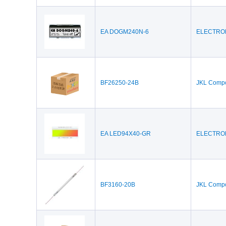
EA DOGM240N-6
ELECTRO
BF26250-24B
JKL Comp
EA LED94X40-GR
ELECTRO
BF3160-20B
JKL Comp