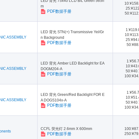
LED 背光 75x40 LCD B/L Green 565n
10:¥158
m
25:¥12
PDF数据手册
50:¥112
1:¥119
LED 背光 STN(+) Transmissive Yel/Gr
10:¥113
NIC ASSEMBLY
n Background
25:¥94
PDF数据手册
50:¥88
1:¥56.
LED 背光 Amber LED Backlight for EA
10:¥43
NIC ASSEMBLY
DOGM204-A
50:¥40
PDF数据手册
100:¥34
1:¥56.
LED 背光 Green/Red Backlight FOR E
10:¥51
NIC ASSEMBLY
A DOGS104x-A
50:¥40
PDF数据手册
100:¥34
CCFL 荧光灯 2.6mm X 600mm
100:¥87
onents
PDF数据手册
250:¥79