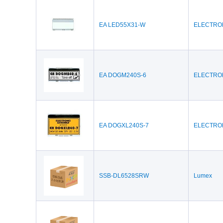
EA LED55X31-W
ELECTRO
EA DOGM240S-6
ELECTRO
EA DOGXL240S-7
ELECTRO
SSB-DL6528SRW
Lumex