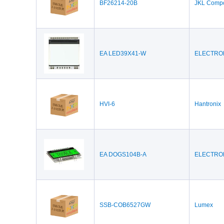
BF26214-20B
JKL Comp
EA LED39X41-W
ELECTRO
HVI-6
Hantronix
EA DOGS104B-A
ELECTRO
SSB-COB6527GW
Lumex