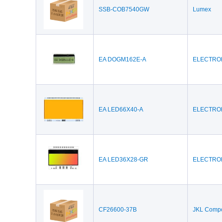
SSB-COB7540GW
Lumex
EA DOGM162E-A
ELECTRO
EA LED66X40-A
ELECTRO
EA LED36X28-GR
ELECTRO
CF26600-37B
JKL Comp