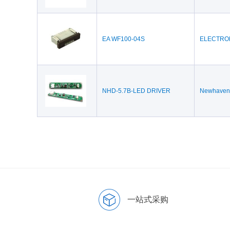
EA WF100-04S
ELECTRO
NHD-5.7B-LED DRIVER
Newhaven 
一站式采购