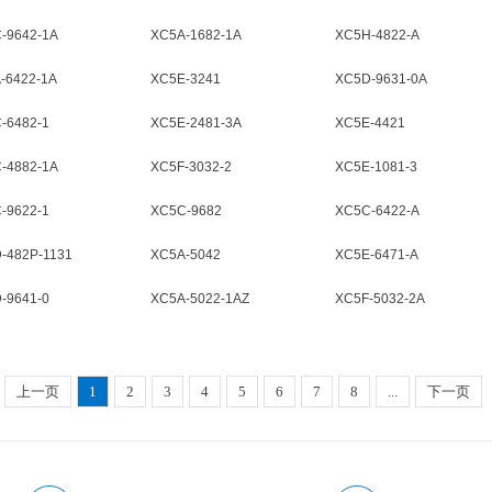
-9642-1A
XC5A-1682-1A
XC5H-4822-A
-6422-1A
XC5E-3241
XC5D-9631-0A
-6482-1
XC5E-2481-3A
XC5E-4421
-4882-1A
XC5F-3032-2
XC5E-1081-3
-9622-1
XC5C-9682
XC5C-6422-A
-482P-1131
XC5A-5042
XC5E-6471-A
-9641-0
XC5A-5022-1AZ
XC5F-5032-2A
上一页
1
2
3
4
5
6
7
8
...
下一页