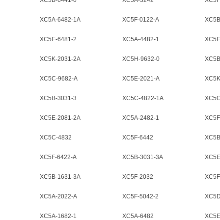
XC5B-6441-0
XC5A-3242
XC5F
XC5A-6482-1A
XC5F-0122-A
XC5B
XC5E-6481-2
XC5A-4482-1
XC5E
XC5K-2031-2A
XC5H-9632-0
XC5B
XC5C-9682-A
XC5E-2021-A
XC5K
XC5B-3031-3
XC5C-4822-1A
XC5C
XC5E-2081-2A
XC5A-2482-1
XC5F
XC5C-4832
XC5F-6442
XC5B
XC5F-6422-A
XC5B-3031-3A
XC5E
XC5B-1631-3A
XC5F-2032
XC5F
XC5A-2022-A
XC5F-5042-2
XC5D
XC5A-1682-1
XC5A-6482
XC5E