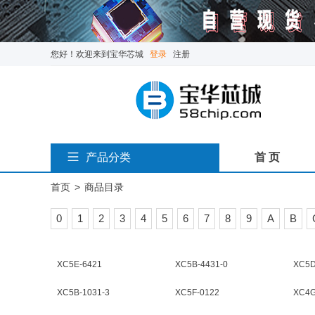
您好！欢迎来到宝华芯城
登录
注册
产品分类
首 页
首页
>
商品目录
0
1
2
3
4
5
6
7
8
9
A
B
XC5E-6421
XC5B-4431-0
XC5D
XC5B-1031-3
XC5F-0122
XC4G