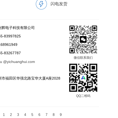
闪电发货
创辉电子科技有限公司
-83997825
68961949
-83267787
微信联系我们
tu @yichuanghui.com
市福田区华强北路宝华大厦A座2028
QQ二维码
1
2
3
4
5
6
7
8
9