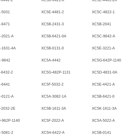
-6442-2
XC5D-6421-0
XC5E-4481-2A
-5031
XC5E-4481-2
XC5C-4822-1
-6471
XC5B-2431-3
XC5B-2041
-2021-A
XC5B-6421-0A
XC5C-9642-A
-1631-4A
XC5B-0131-0
XC5E-3221-A
-9642
XC5A-4442
XC5G-642P-1140
-6432-2
XC5G-482P-1131
XC5D-4831-0A
-6441
XC5F-5032-2
XC5E-4421-A
-0121-A
XC5A-3082-1A
XC5B-6421-0
-2032-2E
XC5B-1611-3A
XC5K-1611-3A
-962P-1140
XC5F-2022-A
XC5A-5022-A
-5081-2
XC5H-6422-A
XC5B-0141