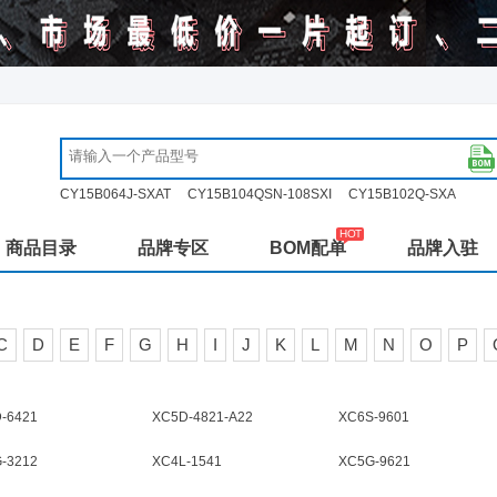
CY15B064J-SXAT
CY15B104QSN-108SXI
CY15B102Q-SXA
商品目录
品牌专区
BOM配单
品牌入驻
C
D
E
F
G
H
I
J
K
L
M
N
O
P
-6421
XC5D-4821-A22
XC6S-9601
-3212
XC4L-1541
XC5G-9621