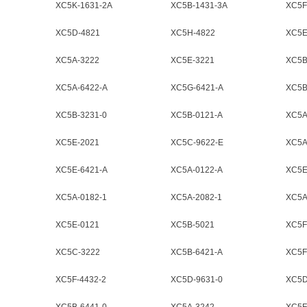
XC5K-1631-2A
XC5B-1431-3A
XC5F
XC5D-4821
XC5H-4822
XC5E
XC5A-3222
XC5E-3221
XC5B
XC5A-6422-A
XC5G-6421-A
XC5B
XC5B-3231-0
XC5B-0121-A
XC5A
XC5E-2021
XC5C-9622-E
XC5A
XC5E-6421-A
XC5A-0122-A
XC5E
XC5A-0182-1
XC5A-2082-1
XC5A
XC5E-0121
XC5B-5021
XC5F
XC5C-3222
XC5B-6421-A
XC5F
XC5F-4432-2
XC5D-9631-0
XC5D