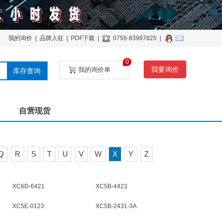
我的询价
|
品牌入驻
|
PDF下载
|
0755-83997825
|
0
我要询价
我的询价单
库存查询
自营现货
Q
R
S
T
U
V
W
X
Y
Z
XC6D-6421
XC5B-4423
XC5E-0123
XC5B-2431-3A