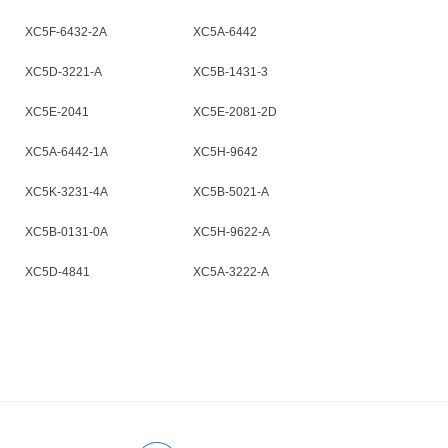
XC5F-6432-2A
XC5A-6442
XC5D-3221-A
XC5B-1431-3
XC5E-2041
XC5E-2081-2D
XC5A-6442-1A
XC5H-9642
XC5K-3231-4A
XC5B-5021-A
XC5B-0131-0A
XC5H-9622-A
XC5D-4841
XC5A-3222-A