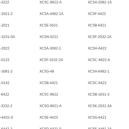
-3222
XC5C-9622-A
XC5A-2082-1A
-2021-2
XC5A-4482-1A
XC5F-4422
-2021
XC5E-5021
XC5B-6421
-3231-0A
XC5N-0221
XC5F-2032-2A
-2022
XC5A-3082-1
XC5H-6422
-0122
XC5F-3232-2A
XC5C-4822-A
-3081-2
XC5G-48
XC5A-6482-1
-0142
XC5B-4421
XC5C-6422
-6422
XC5C-9622
XC5B-1631-3
-3232-2
XC5G-9621-A
XC5K-2031-3A
-6431-0
XC5E-4423
XC5G-6421