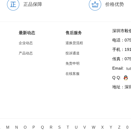
正品保障
价格优势
深圳市毅
最新动态
售后服务
电话：0755
企业动态
退换货流程
手机：191
产品动态
投诉通道
传真：0755
免责申明
Email:
tu
在线客服
Q Q:
地址：深圳
L
M
N
O
P
Q
R
S
T
U
V
W
X
Y
Z
0