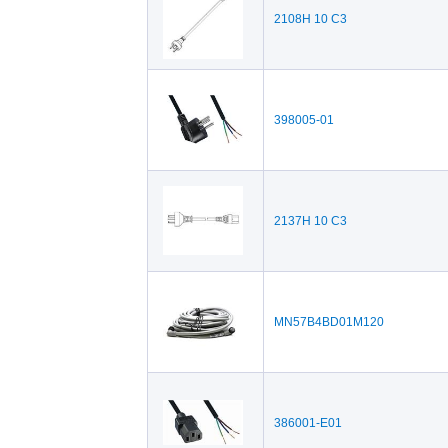
2108H 10 C3
398005-01
2137H 10 C3
MN57B4BD01M120
386001-E01