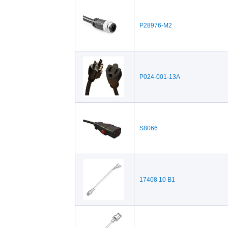
Fujitsu(2)
Ham
Intel(23)
Lant
P28976-M2
Metcal(3)
Micr
Phihong(7)
Pho
Schurter(71)
SCS
P024-001-13A
Volex(234)
Wil
S8066
17408 10 B1