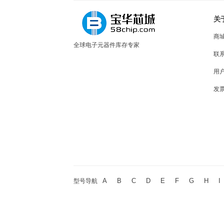
关
商
全球电子元器件库存专家
联
用
发
A
B
C
D
E
F
G
H
I
型号导航