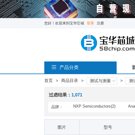
您好！欢迎来到宝华芯城
登录
注册
产品分类
首页
>
商品目录
>
>
测试与测量
测
过虑结果：
1,071
NXP Semiconductors(2)
Ana
品牌：
TE Connectivity(2)
AAE
Altech(22)
Amp
图片
型号
B+B SmartWorx(5)
BIV