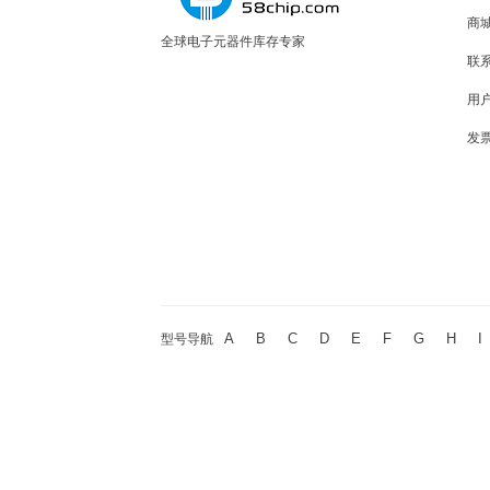
商
全球电子元器件库存专家
联
用
发
A
B
C
D
E
F
G
H
I
型号导航